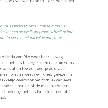
lijk ook wel wat hebben. Toch heb ik wel
egonnen Pinterestborden aan te maken en
dat ze toen de beslissing voor zichzelf al had
uur in het buitenland wilde aangaan"
an Linda van Rijn weer heerlijk weg.
mij net iets te lang zijn en daarom soms
or ik af en toe een beetje de draad
 meer precies weet wat ik heb gelezen, is
n makkelijk waardoor het toch lekker leest.
n mij, net als bij de meeste thrillers
t boek nog net iets fijner lezen en blijf
aal.