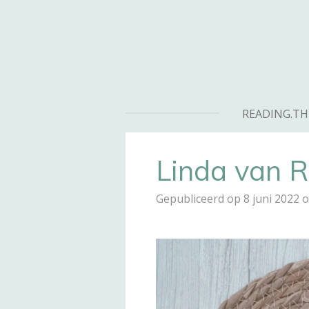
Ga
direct
naar
de
hoofdinhoud
READING.TH
Linda van Ri
Gepubliceerd op 8 juni 2022 