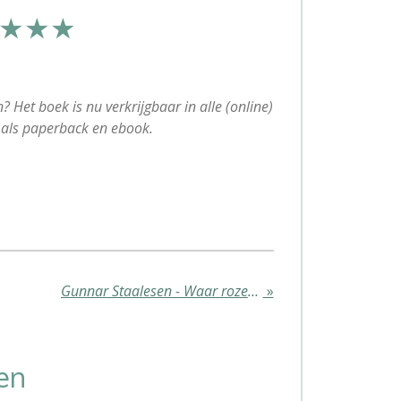
★★★
? Het boek is nu verkrijgbaar in alle (online)
als paperback en ebook.
Gunnar Staalesen - Waar rozen nooit verwelken / Varg Veum
»
en