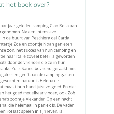
t het boek over?
ar jaar geleden camping Ciao Bella aan
ergenomen. Na een intensieve
in de buurt van Peschiera del Garda
htertje Zoë en zoontje Noah genieten
nse zon, het succes van hun camping en
ie naar Italië zoveel beter is geworden.
aats door de vrienden die ze in hun
aakt. Zo is Sanne bevriend geraakt met
ogalessen geeft aan de campinggasten.
jgevochten natuur is Helena de
t maakt hun band juist zo goed. En niet
en het goed met elkaar vinden, ook Zoë
na’s zoontje Alexander. Op een nacht
a, die helemaal in paniek is. De vader
en rol laat spelen in zijn leven, is