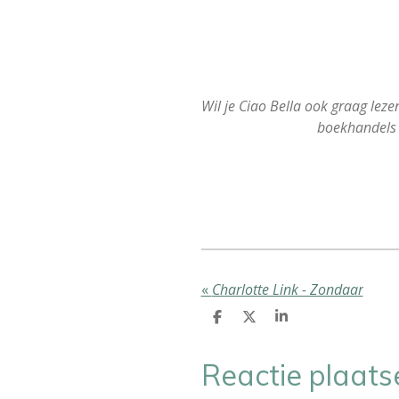
Wil je Ciao Bella ook graag lezen
boekhandels 
«
Charlotte Link - Zondaar
D
D
S
e
e
h
l
e
a
e
l
r
Reactie plaats
n
e